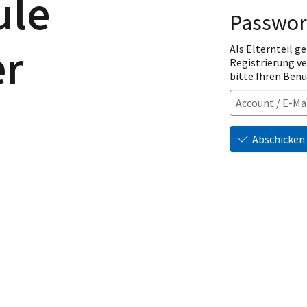
ule
Passwor
er
Als Elternteil ge
Registrierung v
bitte Ihren Ben
Abschicken